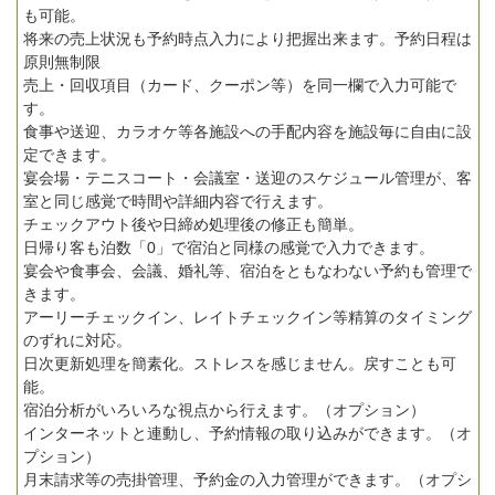
も可能。
将来の売上状況も予約時点入力により把握出来ます。予約日程は
原則無制限
売上・回収項目（カード、クーポン等）を同一欄で入力可能で
す。
食事や送迎、カラオケ等各施設への手配内容を施設毎に自由に設
定できます。
宴会場・テニスコート・会議室・送迎のスケジュール管理が、客
室と同じ感覚で時間や詳細内容で行えます。
チェックアウト後や日締め処理後の修正も簡単。
日帰り客も泊数「0」で宿泊と同様の感覚で入力できます。
宴会や食事会、会議、婚礼等、宿泊をともなわない予約も管理で
きます。
アーリーチェックイン、レイトチェックイン等精算のタイミング
のずれに対応。
日次更新処理を簡素化。ストレスを感じません。戻すことも可
能。
宿泊分析がいろいろな視点から行えます。（オプション）
インターネットと連動し、予約情報の取り込みができます。（オ
プション）
月末請求等の売掛管理、予約金の入力管理ができます。（オプシ