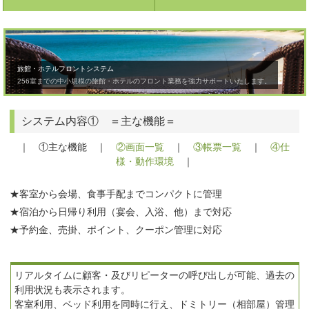
旅館・ホテルフロントシステム
256室までの中小規模の旅館・ホテルのフロント業務を強力サポートいたします。
システム内容① ＝主な機能＝
｜ ①主な機能 ｜
②画面一覧
｜
③帳票一覧
｜
④仕
様・動作環境
｜
★客室から会場、食事手配までコンパクトに管理
★宿泊から日帰り利用（宴会、入浴、他）まで対応
★予約金、売掛、ポイント、クーポン管理に対応
リアルタイムに顧客・及びリピーターの呼び出しが可能、過去の
利用状況も表示されます。
客室利用、ベッド利用を同時に行え、ドミトリー（相部屋）管理