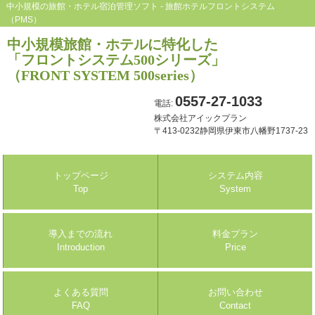
中小規模の旅館・ホテル宿泊管理ソフト - 旅館ホテルフロントシステム
（PMS）
中小規模旅館・ホテルに特化した
「フロントシステム500シリーズ」
（FRONT SYSTEM 500series）
0557-27-1033
電話:
株式会社アイックプラン
〒413-0232静岡県伊東市八幡野1737-23
トップページ
システム内容
Top
System
導入までの流れ
料金プラン
Introduction
Price
よくある質問
お問い合わせ
FAQ
Contact