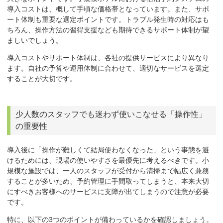
導入コストは、概して手頃な価格帯となっています。また、サポ
ート体制も重要な選定ポイントです。トラブル発生時の対応はも
ちろん、操作方法の習得支援なども期待できるサポート体制が望
ましいでしょう。
導入コストやサポート体制は、各社の提供サービスにより異なり
ます。自社の予算や運用体制に合わせて、適切なサービスを選定
することが大切です。
少人数のスタッフでも迷わず使いこなせる「操作性」
の重要性
導入後に「
操作が難しくて結局使わなくなった
」という事態を避
けるためには、
現場の使いやすさ
を最優先に考えるべきです。小
規模な施設では、一人のスタッフが受付から清掃まで幅広く兼務
することが多いため、予約管理に手間取ってしまうと、本来大切
にすべきお客様へのサービスに支障が出てしまうので注意が必要
です。
特に、以下の
3つのポイント
が備わっているかを確認しましょう。